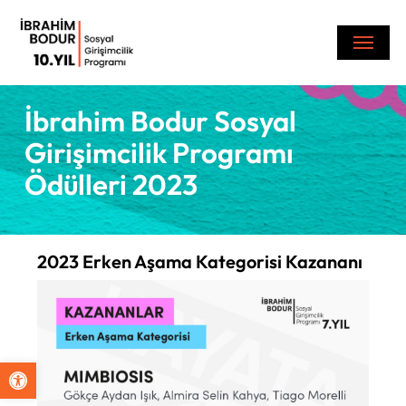
Skip
Menu
to
main
content
İbrahim Bodur Sosyal
Girişimcilik Programı
Ödülleri 2023
2023 Erken Aşama Kategorisi Kazananı
Open toolbar