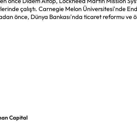
meden önce Didem Altop, Lockheed Martin Mission S
erinde çalıştı. Carnegie Melon Üniversitesi'nde Endü
n önce, Dünya Bankası'nda ticaret reformu ve özell
man Capital