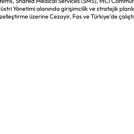
ystems, Shared Medical Services (SMS), MCI Commu
stri Yönetimi alanında girişimcilik ve stratejik pla
eştirme üzerine Cezayir, Fas ve Türkiye'de çalıştı