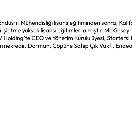
ndüstri Mühendisliği lisans eğitiminden sonra, Kalif
a işletme yüksek lisansı eğitimleri almıştır. McKin
olding’te CEO ve Yönetim Kurulu üyesi, StartersH
rdürmektedir. Dorman, Çöpüne Sahip Çık Vakfı, End