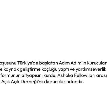
 koşusunu Türkiye’de başlatan Adım Adım’ın kurucula
le kaynak geliştirme koçluğu yaptı ve yardımseverli
tformunun altyapısını kurdu. Ashoka Fellow’ları aras
n Açık Açık Derneği’nin kurucularındandır.