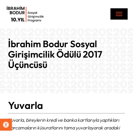
Skip
Menu
to
main
content
İbrahim Bodur Sosyal
Girişimcilik Ödülü 2017
Üçüncüsü
Yuvarla
Yuvarla, bireylerin kredi ve banka kartlarıyla yaptıkları
Open toolbar
harcamaların küsuratlarını tama yuvarlayarak aradaki