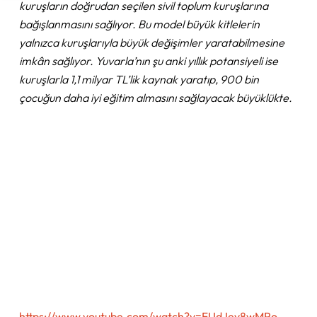
kuruşların doğrudan seçilen sivil toplum kuruşlarına
bağışlanmasını sağlıyor. Bu model büyük kitlelerin
yalnızca kuruşlarıyla büyük değişimler yaratabilmesine
imkân sağlıyor. Yuvarla’nın şu anki yıllık potansiyeli ise
kuruşlarla 1,1 milyar TL’lik kaynak yaratıp, 900 bin
çocuğun daha iyi eğitim almasını sağlayacak büyüklükte.
https://www.youtube.com/watch?v=FUdJev8wMPo