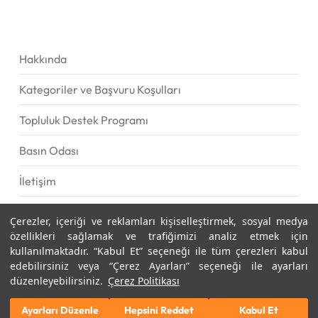
Hakkında
Kategoriler ve Başvuru Koşulları
Topluluk Destek Programı
Basın Odası
İletişim
Çerezler, içeriği ve reklamları kişiselleştirmek, sosyal medya
özellikleri sağlamak ve trafiğimizi analiz etmek için
kullanılmaktadır. “Kabul Et” seçeneği ile tüm çerezleri kabul
© İbrahim Bodur Sosyal Girişimcilik Programı – Tüm Hakları Saklıdır.
edebilirsiniz veya “Çerez Ayarları” seçeneği ile ayarları
Kişisel Verilerin Korunmasına İlişkin Aydınlatma Metni
-
Çerez Politikası
düzenleyebilirsiniz.
Çerez Politikası
x-
facebook
linkedin
youtube
instagram
Ayarları Düzenle
Hepsini Reddet
Kabul Et