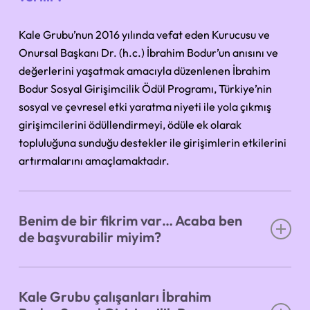
Kale Grubu’nun 2016 yılında vefat eden Kurucusu ve
Onursal Başkanı Dr. (h.c.) İbrahim Bodur’un anısını ve
değerlerini yaşatmak amacıyla düzenlenen İbrahim
Bodur Sosyal Girişimcilik Ödül Programı, Türkiye’nin
sosyal ve çevresel etki yaratma niyeti ile yola çıkmış
girişimcilerini ödüllendirmeyi, ödüle ek olarak
topluluğuna sunduğu destekler ile girişimlerin etkilerini
artırmalarını amaçlamaktadır.
Benim de bir fikrim var… Acaba ben
de başvurabilir miyim?
Eğer önemli bir sosyal ve çevresel sorunu çözmek için
yaratıcı bir fikir ve sürdürülebilir bir uygulamayla yola
Kale Grubu çalışanları İbrahim