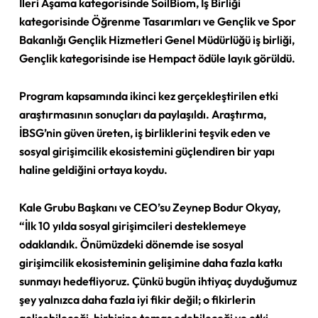
İleri Aşama kategorisinde SoilBiom, İş Birliği
kategorisinde Öğrenme Tasarımları ve Gençlik ve Spor
Bakanlığı Gençlik Hizmetleri Genel Müdürlüğü iş birliği,
Gençlik kategorisinde ise Hempact ödüle layık görüldü.
Program kapsamında ikinci kez gerçekleştirilen etki
araştırmasının sonuçları da paylaşıldı. Araştırma,
İBSG’nin güven üreten, iş birliklerini teşvik eden ve
sosyal girişimcilik ekosistemini güçlendiren bir yapı
haline geldiğini ortaya koydu.
Kale Grubu Başkanı ve CEO’su Zeynep Bodur Okyay,
“İlk 10 yılda sosyal girişimcileri desteklemeye
odaklandık. Önümüzdeki dönemde ise sosyal
girişimcilik ekosisteminin gelişimine daha fazla katkı
sunmayı hedefliyoruz. Çünkü bugün ihtiyaç duyduğumuz
şey yalnızca daha fazla iyi fikir değil; o fikirlerin
gelişebileceği, birbirine temas edebileceği ve etki