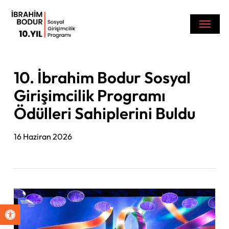
Skip
Menu
to
main
content
10. İbrahim Bodur Sosyal
Girişimcilik Programı
Ödülleri Sahiplerini Buldu
16 Haziran 2026
Open toolbar